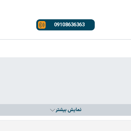
09108636363
نمایش بیشتر