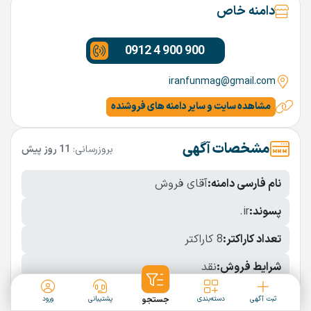
دامنه خاص
0912 4 900 900
iranfunmag@gmail.com
مشاهده سایت و سایر دامنه های فروشنده
مشخصات آگهی
بروزرسانی:
11 روز پیش
نام فارسی دامنه:
آقای فروش
پسوند:
.ir
تعداد کاراکتر:
8 کاراکتر
شرایط فروش:
نقد
نمایش بیشتر
ثبت آگهی
دسته‌بندی
جستجو
پشتیبانی
ورود