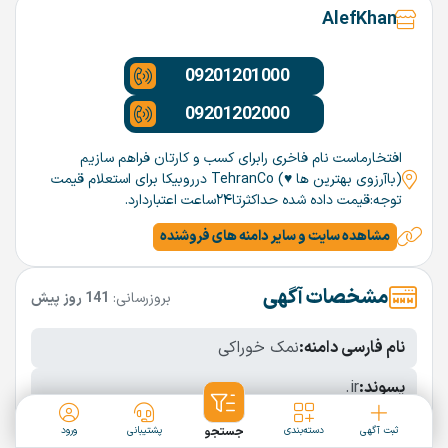
AlefKhan
09201201000
09201202000
افتخارماست نام فاخری رابرای کسب و کارتان فراهم سازیم
(باآرزوی بهترین ها ♥️) TehranCo درروبیکا برای استعلام قیمت
توجه:قیمت داده شده حداکثرتا۲۴ساعت اعتباردارد.
مشاهده سایت و سایر دامنه های فروشنده
مشخصات آگهی
بروزرسانی:
141 روز پیش
نام فارسی دامنه:
نمک خوراکی
پسوند:
.ir
تعداد کاراکتر:
4 کاراکتر
ثبت آگهی
دسته‌بندی
جستجو
پشتیبانی
ورود