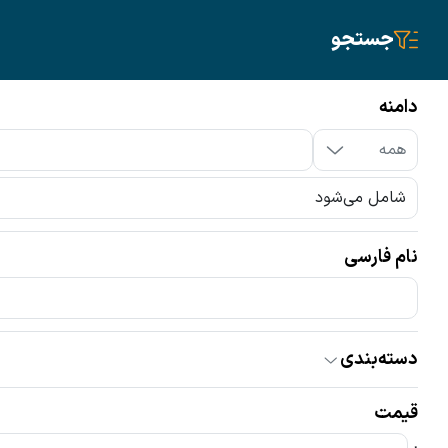
جستجو
سیم‌کارت
تلفن ثابت
دامنه
دامنه
نام فارسی
دامنه‌ها
ir
com
سایر پسوندها
همه
دسته‌بندی
همه
گران‌ترین
ارزان‌ترین
اقساطی
قیمت