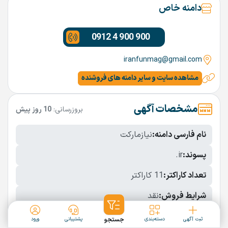
دامنه خاص
0912 4 900 900
iranfunmag@gmail.com
مشاهده سایت و سایر دامنه های فروشنده
مشخصات آگهی
بروزرسانی:
10 روز پیش
نام فارسی دامنه:
نیازمارکت
پسوند:
.ir
تعداد کاراکتر:
11 کاراکتر
شرایط فروش:
نقد
نمایش بیشتر
ثبت آگهی
دسته‌بندی
جستجو
پشتیبانی
ورود