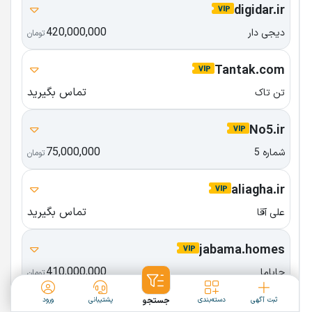
digidar.ir
420,000,000
دیجی دار
تومان
Tantak.com
تماس بگیرید
تن تاک
No5.ir
75,000,000
شماره 5
تومان
aliagha.ir
تماس بگیرید
علی آقا
jabama.homes
410,000,000
جاباما
تومان
ثبت آگهی
دسته‌بندی
جستجو
پشتیبانی
ورود
Tahlilgarbartar.ir