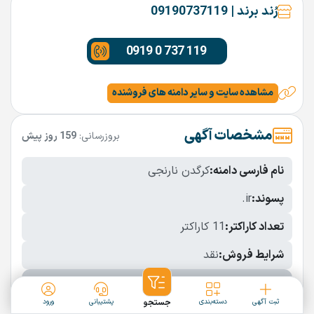
رُند برند | 09190737119
0919 0 737 119
مشاهده سایت و سایر دامنه های فروشنده
مشخصات آگهی
بروزرسانی:
159 روز پیش
نام فارسی دامنه:
کرگدن نارنجی
پسوند:
.ir
تعداد کاراکتر:
11 کاراکتر
شرایط فروش:
نقد
نمایش بیشتر
ثبت آگهی
دسته‌بندی
جستجو
پشتیبانی
ورود