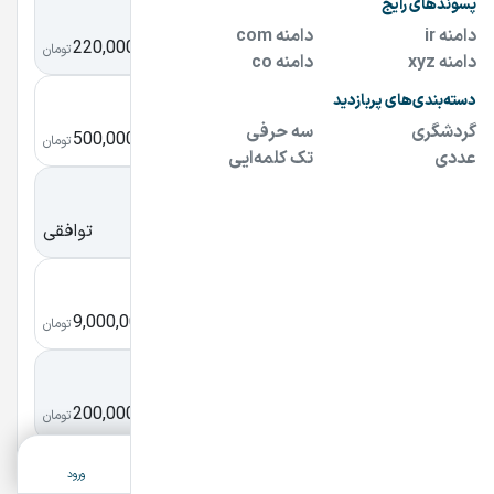
QUICKLAND.IR
220,000,000
کوییک لند
تومان
abdn.ir
500,000,000
آبادان
تومان
hooshvara.com
توافقی
هوشورا
okoi.ir
9,000,000
اوکو آی
تومان
kolbezibayi.ir
200,000,000
کلبه زیبایی
تومان
ثبت آگهی
دسته‌بندی
جستجو
پشتیبانی
ورود
splendor.ir