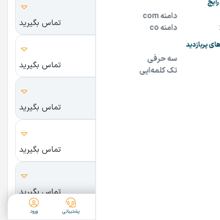
KZM.ir
تماس بگیرید
مخفف کاظم
Passage.ir
تماس بگیرید
پاساژ
Parichehr.ir
تماس بگیرید
پریچهر
Babila.ir
تماس بگیرید
بابیلا
R-8.ir
تماس بگیرید
آر۸
ثبت آگهی
دسته‌بندی
جستجو
پشتیبانی
ورود
PatoMat.ir