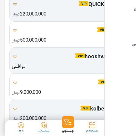
QUICKLAND.IR
220,000,000
کوییک لند
تومان
abdn.ir
500,000,000
آبادان
تومان
hooshvara.com
توافقی
هوشورا
okoi.ir
9,000,000
اوکو آی
تومان
kolbezibayi.ir
200,000,000
کلبه زیبایی
تومان
ثبت آگهی
دسته‌بندی
جستجو
پشتیبانی
ورود
splendor.ir