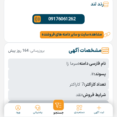
رند لند
09176061262
مشاهده سایت و سایر دامنه های فروشنده
مشخصات آگهی
بروزرسانی:
164 روز پیش
نام فارسی دامنه:
سرما زا
پسوند:
.ir
تعداد کاراکتر:
7 کاراکتر
شرایط فروش:
نقد
نمایش بیشتر
ثبت آگهی
دسته‌بندی
جستجو
پشتیبانی
ورود