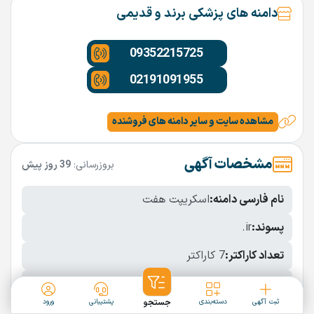
دامنه های پزشکی برند و قدیمی
09352215725
02191091955
مشاهده سایت و سایر دامنه های فروشنده
مشخصات آگهی
بروزرسانی:
39 روز پیش
نام فارسی دامنه:
اسکریپت هفت
پسوند:
.ir
تعداد کاراکتر:
7 کاراکتر
شرایط فروش:
نقد
ثبت آگهی
دسته‌بندی
جستجو
پشتیبانی
ورود
نمایش بیشتر