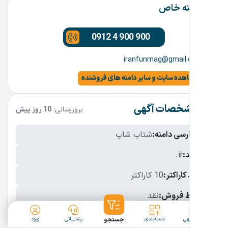
دامنه خاص
0912 4 900 900
iranfunmag@gmail.com
مشاهده سایت و سایر دامنه های فروشنده
مشخصات آگهی
بروزرسانی:
10 روز پیش
نام فارسی دامنه:
شتاب شاپ
پسوند:
.ir
تعداد کاراکتر:
10 کاراکتر
شرایط فروش:
نقد
نمایش بیشتر
ثبت آگهی
دسته‌بندی
جستجو
پشتیبانی
ورود