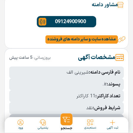
مشاور دامنه
09124900900
مشاهده سایت و سایر دامنه های فروشنده
مشخصات آگهی
بروزرسانی:
5 ساعت پیش
نام فارسی دامنه:
شیرینی الف
پسوند:
.ir
تعداد کاراکتر:
11 کاراکتر
شرایط فروش:
نقد
نمایش بیشتر
ثبت آگهی
دسته‌بندی
جستجو
پشتیبانی
ورود