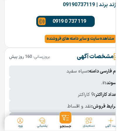
رُند برند | 09190737119
0919 0 737 119
مشاهده سایت و سایر دامنه های فروشنده
مشخصات آگهی
بروزرسانی:
160 روز پیش
نام فارسی دامنه:
سیاه سفید
پسوند:
.ir
تعداد کاراکتر:
9 کاراکتر
شرایط فروش:
نقد و اقساط
نمایش بیشتر
ثبت آگهی
دسته‌بندی
جستجو
پشتیبانی
ورود