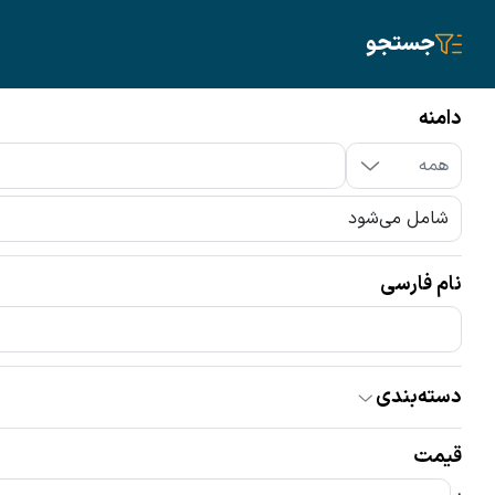
جستجو
سیم‌کارت
تلفن ثابت
دامنه
دامنه
نام فارسی
دامنه‌ها
ir
com
سایر پسوندها
همه
دسته‌بندی
همه
گران‌ترین
ارزان‌ترین
اقساطی
قیمت