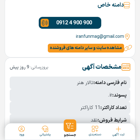
دامنه خاص
0912 4 900 900
iranfunmag@gmail.com
مشاهده سایت و سایر دامنه های فروشنده
مشخصات آگهی
بروزرسانی:
9 روز پیش
نام فارسی دامنه:
تالار هنر
پسوند:
.ir
تعداد کاراکتر:
11 کاراکتر
شرایط فروش:
نقد
نمایش بیشتر
ثبت آگهی
دسته‌بندی
جستجو
پشتیبانی
ورود