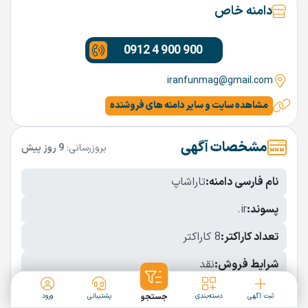
دامنه خاص
0912 4 900 900
iranfunmag@gmail.com
مشاهده سایت و سایر دامنه های فروشنده
مشخصات آگهی
بروزرسانی:
9 روز پیش
نام فارسی دامنه:
تاراشاپ
پسوند:
.ir
تعداد کاراکتر:
8 کاراکتر
شرایط فروش:
نقد
نمایش بیشتر
ثبت آگهی
دسته‌بندی
جستجو
پشتیبانی
ورود