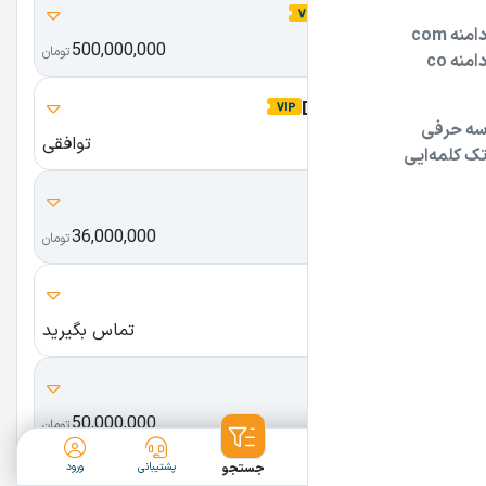
Zamime.com
500,000,000
ضمیمه
تومان
Datasazan.com
توافقی
دیتاسازان
marketit.ir
36,000,000
مارکت آی تی
تومان
PHILIPS.ir
تماس بگیرید
فیلیپس
qom16.ir
50,000,000
قم 16
تومان
ثبت آگهی
دسته‌بندی
جستجو
پشتیبانی
ورود
FllY.ir