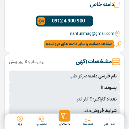
دامنه خاص
0912 4 900 900
iranfunmag@gmail.com
مشاهده سایت و سایر دامنه های فروشنده
مشخصات آگهی
بروزرسانی:
8 روز پیش
نام فارسی دامنه:
مرکز طب
پسوند:
.ir
تعداد کاراکتر:
9 کاراکتر
شرایط فروش:
نقد
نمایش بیشتر
ثبت آگهی
دسته‌بندی
جستجو
پشتیبانی
ورود