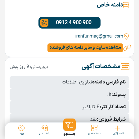
دامنه خاص
0912 4 900 900
iranfunmag@gmail.com
مشاهده سایت و سایر دامنه های فروشنده
مشخصات آگهی
بروزرسانی:
9 روز پیش
نام فارسی دامنه:
فناوری اطلاعات
پسوند:
.ir
تعداد کاراکتر:
8 کاراکتر
شرایط فروش:
نقد
نمایش بیشتر
ثبت آگهی
دسته‌بندی
جستجو
پشتیبانی
ورود