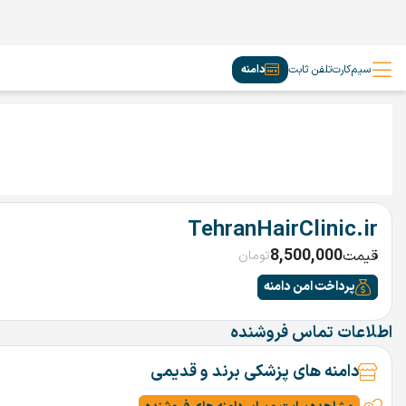
سیم‌کارت
تلفن ثابت
دامنه
TehranHairClinic.ir
8,500,000
قیمت
تومان
پرداخت امن دامنه
اطلاعات تماس فروشنده
دامنه های پزشکی برند و قدیمی