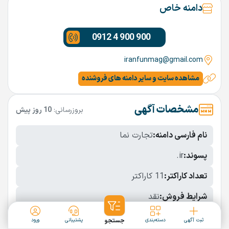
دامنه خاص
0912 4 900 900
iranfunmag@gmail.com
مشاهده سایت و سایر دامنه های فروشنده
مشخصات آگهی
بروزرسانی:
10 روز پیش
نام فارسی دامنه:
تجارت نما
پسوند:
.ir
تعداد کاراکتر:
11 کاراکتر
شرایط فروش:
نقد
نمایش بیشتر
ثبت آگهی
دسته‌بندی
جستجو
پشتیبانی
ورود