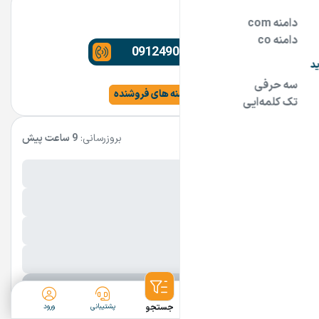
مشاور دامنه
09124900900
مشاهده سایت و سایر دامنه های فروشنده
مشخصات آگهی
بروزرسانی:
9 ساعت پیش
نام فارسی دامنه:
توربان
پسوند:
.ir
تعداد کاراکتر:
7 کاراکتر
شرایط فروش:
نقد
نمایش بیشتر
ثبت آگهی
دسته‌بندی
جستجو
پشتیبانی
ورود