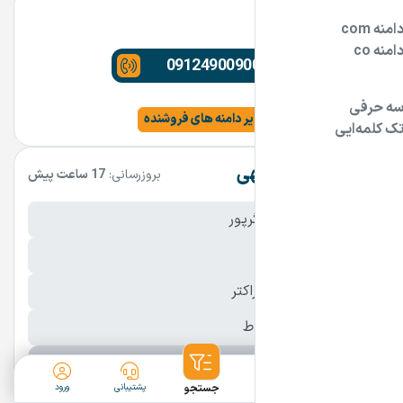
مشاور دامنه
09124900900
مشاهده سایت و سایر دامنه های فروشنده
مشخصات آگهی
بروزرسانی:
17 ساعت پیش
نام فارسی دامنه:
زرگرپور
پسوند:
.ir
تعداد کاراکتر:
10 کاراکتر
شرایط فروش:
اقساط
نمایش بیشتر
ثبت آگهی
دسته‌بندی
جستجو
پشتیبانی
ورود