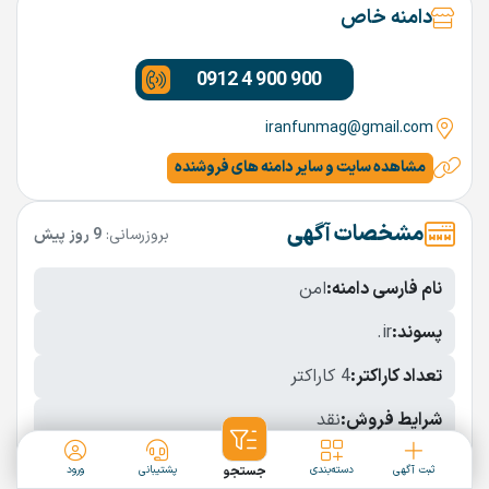
دامنه خاص
0912 4 900 900
iranfunmag@gmail.com
مشاهده سایت و سایر دامنه های فروشنده
مشخصات آگهی
بروزرسانی:
9 روز پیش
نام فارسی دامنه:
امن
پسوند:
.ir
تعداد کاراکتر:
4 کاراکتر
شرایط فروش:
نقد
نمایش بیشتر
ثبت آگهی
دسته‌بندی
جستجو
پشتیبانی
ورود