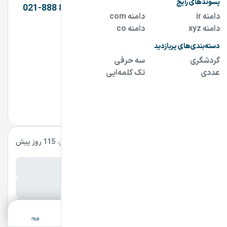
شرکت آفرینش 09191919161 | 16 888 888-021
تماس بگیرین
0919 19 19 161
021 888 888 16
Tehran
مشاهده سایت و سایر دامنه های فروشنده
مشخصات آگهی
بروزرسانی:
115 روز پیش
نام فارسی دامنه:
پسوند:
.ir
تعداد کاراکتر:
10 کاراکتر
ثبت آگهی
دسته‌بندی
جستجو
پشتیبانی
ورود