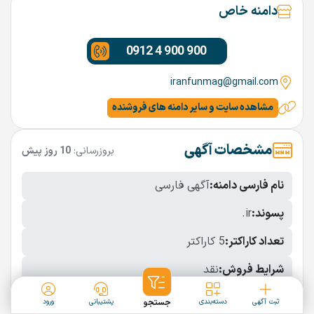
دامنه خاص
0912 4 900 900
iranfunmag@gmail.com
مشاهده سایت و سایر دامنه های فروشنده
مشخصات آگهی
بروزرسانی:
10 روز پیش
نام فارسی دامنه:
آگهی فارسی
پسوند:
.ir
تعداد کاراکتر:
5 کاراکتر
شرایط فروش:
نقد
نمایش بیشتر
ثبت آگهی
دسته‌بندی
جستجو
پشتیبانی
ورود