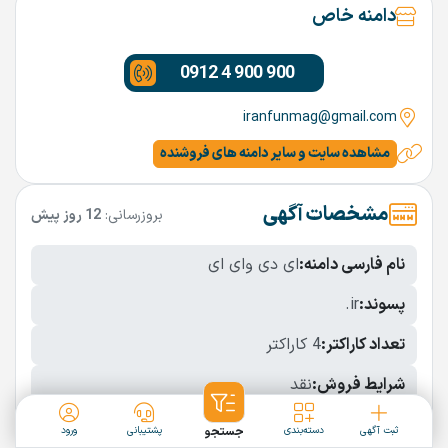
دامنه خاص
0912 4 900 900
iranfunmag@gmail.com
مشاهده سایت و سایر دامنه های فروشنده
مشخصات آگهی
بروزرسانی:
12 روز پیش
نام فارسی دامنه:
ای دی وای ای
پسوند:
.ir
تعداد کاراکتر:
4 کاراکتر
شرایط فروش:
نقد
نمایش بیشتر
ثبت آگهی
دسته‌بندی
جستجو
پشتیبانی
ورود