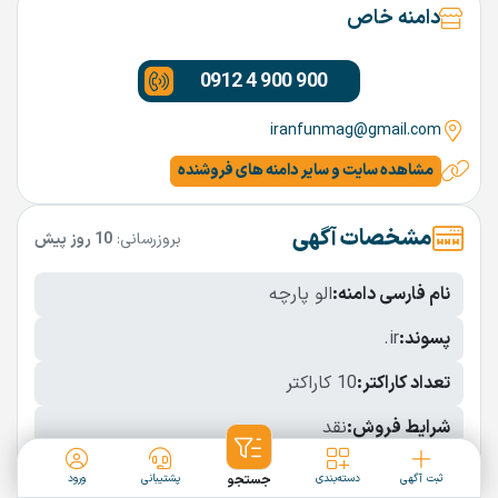
دامنه خاص
0912 4 900 900
iranfunmag@gmail.com
مشاهده سایت و سایر دامنه های فروشنده
مشخصات آگهی
بروزرسانی:
10 روز پیش
نام فارسی دامنه:
الو پارچه
پسوند:
.ir
تعداد کاراکتر:
10 کاراکتر
شرایط فروش:
نقد
نمایش بیشتر
ثبت آگهی
دسته‌بندی
جستجو
پشتیبانی
ورود