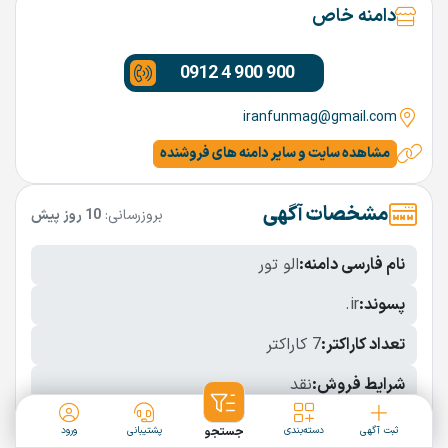
دامنه خاص
0912 4 900 900
iranfunmag@gmail.com
مشاهده سایت و سایر دامنه های فروشنده
مشخصات آگهی
بروزرسانی:
10 روز پیش
نام فارسی دامنه:
الو تور
پسوند:
.ir
تعداد کاراکتر:
7 کاراکتر
شرایط فروش:
نقد
نمایش بیشتر
ثبت آگهی
دسته‌بندی
جستجو
پشتیبانی
ورود