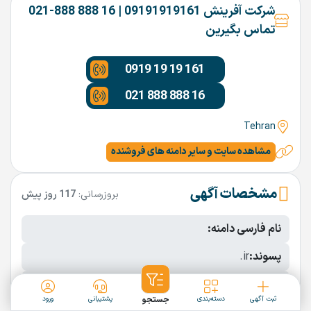
شرکت آفرینش 09191919161 | 16 888 888-021
تماس بگیرین
0919 19 19 161
021 888 888 16
Tehran
مشاهده سایت و سایر دامنه های فروشنده
مشخصات آگهی
بروزرسانی:
117 روز پیش
نام فارسی دامنه:
پسوند:
.ir
تعداد کاراکتر:
12 کاراکتر
ثبت آگهی
دسته‌بندی
جستجو
پشتیبانی
ورود