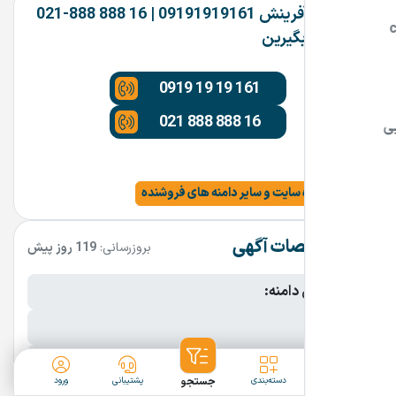
شرکت آفرینش 09191919161 | 16 888 888-021
تماس بگیرین
0919 19 19 161
021 888 888 16
Tehran
مشاهده سایت و سایر دامنه های فروشنده
مشخصات آگهی
بروزرسانی:
119 روز پیش
نام فارسی دامنه:
پسوند:
.ir
تعداد کاراکتر:
13 کاراکتر
ثبت آگهی
دسته‌بندی
جستجو
پشتیبانی
ورود