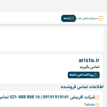
سیم‌کارت
تلفن ثابت
دامنه
arista.ir
تماس بگیرید
پرداخت امن دامنه
اطلاعات تماس فروشنده
شرکت آفرینش 09191919161 | 16 888 888-021 تماس بگیرین
Tehran