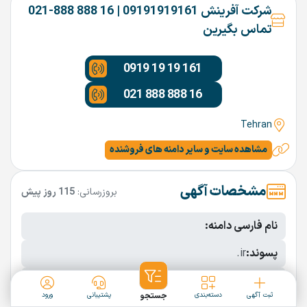
شرکت آفرینش 09191919161 | 16 888 888-021
تماس بگیرین
0919 19 19 161
021 888 888 16
Tehran
مشاهده سایت و سایر دامنه های فروشنده
مشخصات آگهی
بروزرسانی:
115 روز پیش
نام فارسی دامنه:
پسوند:
.ir
تعداد کاراکتر:
11 کاراکتر
ثبت آگهی
دسته‌بندی
جستجو
پشتیبانی
ورود