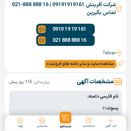
شرکت آفرینش 09191919161 | 16 888 888-021
تماس بگیرین
0919 19 19 161
021 888 888 16
Tehran
مشاهده سایت و سایر دامنه های فروشنده
مشخصات آگهی
بروزرسانی:
115 روز پیش
نام فارسی دامنه:
پسوند:
.ir
تعداد کاراکتر:
10 کاراکتر
ثبت آگهی
دسته‌بندی
جستجو
پشتیبانی
ورود