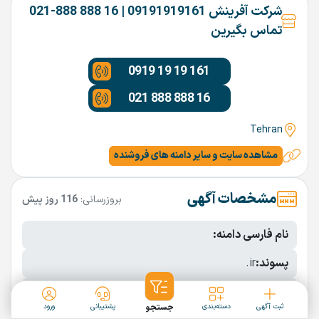
شرکت آفرینش 09191919161 | 16 888 888-021
تماس بگیرین
0919 19 19 161
021 888 888 16
Tehran
مشاهده سایت و سایر دامنه های فروشنده
مشخصات آگهی
بروزرسانی:
116 روز پیش
نام فارسی دامنه:
پسوند:
.ir
تعداد کاراکتر:
6 کاراکتر
ثبت آگهی
دسته‌بندی
جستجو
پشتیبانی
ورود