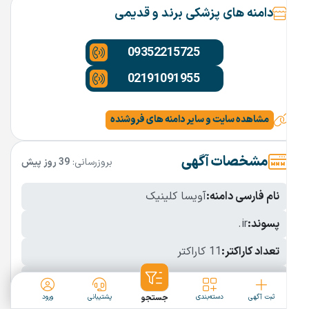
دامنه های پزشکی برند و قدیمی
09352215725
02191091955
مشاهده سایت و سایر دامنه های فروشنده
مشخصات آگهی
بروزرسانی:
39 روز پیش
نام فارسی دامنه:
آویسا کلینیک
پسوند:
.ir
تعداد کاراکتر:
11 کاراکتر
شرایط فروش:
نقد
ثبت آگهی
دسته‌بندی
جستجو
پشتیبانی
ورود
نمایش بیشتر