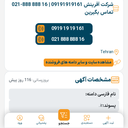
شرکت آفرینش 09191919161 | 16 888 888-021
تماس بگیرین
0919 19 19 161
021 888 888 16
Tehran
مشاهده سایت و سایر دامنه های فروشنده
مشخصات آگهی
بروزرسانی:
116 روز پیش
نام فارسی دامنه:
پسوند:
.ir
تعداد کاراکتر:
5 کاراکتر
ثبت آگهی
دسته‌بندی
جستجو
پشتیبانی
ورود