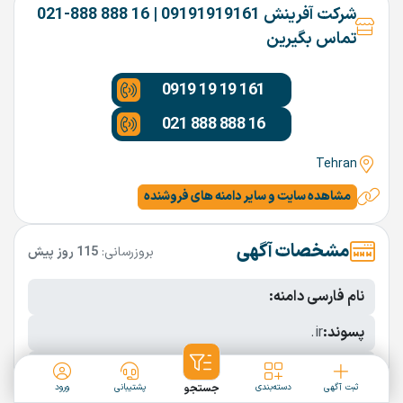
شرکت آفرینش 09191919161 | 16 888 888-021
تماس بگیرین
0919 19 19 161
021 888 888 16
Tehran
مشاهده سایت و سایر دامنه های فروشنده
مشخصات آگهی
بروزرسانی:
115 روز پیش
نام فارسی دامنه:
پسوند:
.ir
تعداد کاراکتر:
8 کاراکتر
ثبت آگهی
دسته‌بندی
جستجو
پشتیبانی
ورود