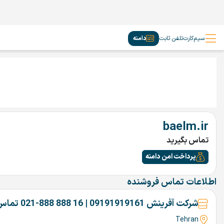
سیم‌کارت
تلفن ثابت
دامنه
baelm.ir
تماس بگیرید
پرداخت امن دامنه
اطلاعات تماس فروشنده
شرکت آفرینش 09191919161 | 16 888 888-021 تماس بگیرین
Tehran