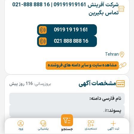
شرکت آفرینش 09191919161 | 16 888 888-021
تماس بگیرین
0919 19 19 161
021 888 888 16
Tehran
مشاهده سایت و سایر دامنه های فروشنده
مشخصات آگهی
بروزرسانی:
116 روز پیش
نام فارسی دامنه:
پسوند:
.ir
تعداد کاراکتر:
5 کاراکتر
ثبت آگهی
دسته‌بندی
جستجو
پشتیبانی
ورود