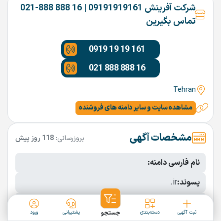
شرکت آفرینش 09191919161 | 16 888 888-021
تماس بگیرین
0919 19 19 161
021 888 888 16
Tehran
مشاهده سایت و سایر دامنه های فروشنده
مشخصات آگهی
بروزرسانی:
118 روز پیش
نام فارسی دامنه:
پسوند:
.ir
تعداد کاراکتر:
11 کاراکتر
ثبت آگهی
دسته‌بندی
جستجو
پشتیبانی
ورود