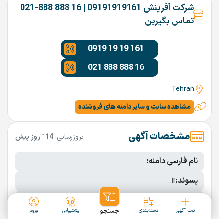
شرکت آفرینش 09191919161 | 16 888 888-021
تماس بگیرین
0919 19 19 161
021 888 888 16
Tehran
مشاهده سایت و سایر دامنه های فروشنده
مشخصات آگهی
بروزرسانی:
114 روز پیش
نام فارسی دامنه:
پسوند:
.ir
تعداد کاراکتر:
9 کاراکتر
ثبت آگهی
دسته‌بندی
جستجو
پشتیبانی
ورود