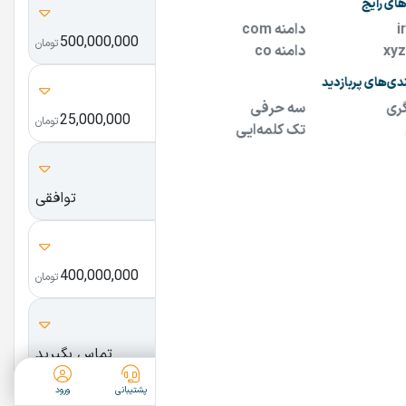
iranavr.ir
500,000,000
ایران ای وی آر
تومان
parcham-iran.com
25,000,000
پرچم ایران دات کام
تومان
sito.ir
توافقی
سیتو
Promot.ir
400,000,000
پروموت
تومان
Bedoonemarz.ir
تماس بگیرید
بدون مرز
ثبت آگهی
دسته‌بندی
جستجو
پشتیبانی
ورود
payagold.com