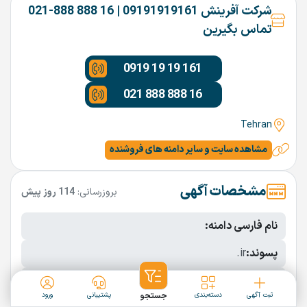
شرکت آفرینش 09191919161 | 16 888 888-021
تماس بگیرین
0919 19 19 161
021 888 888 16
Tehran
مشاهده سایت و سایر دامنه های فروشنده
مشخصات آگهی
بروزرسانی:
114 روز پیش
نام فارسی دامنه:
پسوند:
.ir
تعداد کاراکتر:
6 کاراکتر
ثبت آگهی
دسته‌بندی
جستجو
پشتیبانی
ورود