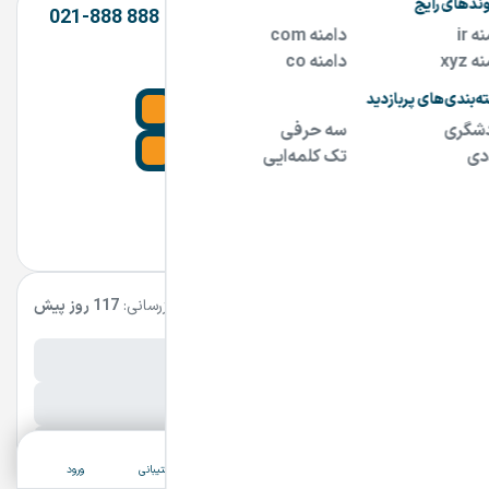
شرکت آفرینش 09191919161 | 16 888 888-021
تماس بگیرین
0919 19 19 161
021 888 888 16
Tehran
مشاهده سایت و سایر دامنه های فروشنده
مشخصات آگهی
بروزرسانی:
117 روز پیش
نام فارسی دامنه:
پسوند:
.ir
تعداد کاراکتر:
7 کاراکتر
ثبت آگهی
دسته‌بندی
جستجو
پشتیبانی
ورود