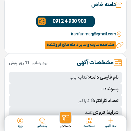
دامنه خاص
0912 4 900 900
iranfunmag@gmail.com
مشاهده سایت و سایر دامنه های فروشنده
مشخصات آگهی
بروزرسانی:
11 روز پیش
نام فارسی دامنه:
کتاب یاب
پسوند:
.ir
تعداد کاراکتر:
8 کاراکتر
شرایط فروش:
نقد
نمایش بیشتر
ثبت آگهی
دسته‌بندی
جستجو
پشتیبانی
ورود