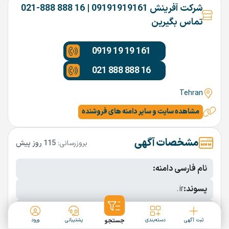
شرکت آفرینش 09191919161 | 16 888 888-021
تماس بگیرین
0919 19 19 161
021 888 888 16
Tehran
مشاهده سایت و سایر دامنه های فروشنده
مشخصات آگهی
بروزرسانی:
115 روز پیش
نام فارسی دامنه:
پسوند:
.ir
تعداد کاراکتر:
4 کاراکتر
ثبت آگهی
دسته‌بندی
جستجو
پشتیبانی
ورود