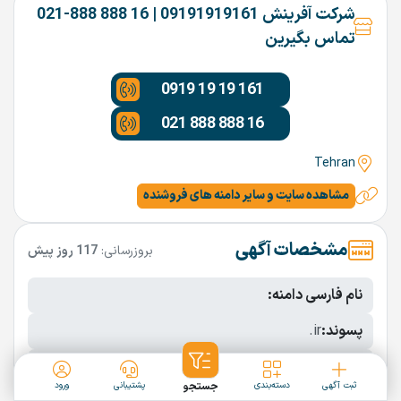
شرکت آفرینش 09191919161 | 16 888 888-021
تماس بگیرین
0919 19 19 161
021 888 888 16
Tehran
مشاهده سایت و سایر دامنه های فروشنده
مشخصات آگهی
بروزرسانی:
117 روز پیش
نام فارسی دامنه:
پسوند:
.ir
تعداد کاراکتر:
9 کاراکتر
ثبت آگهی
دسته‌بندی
جستجو
پشتیبانی
ورود